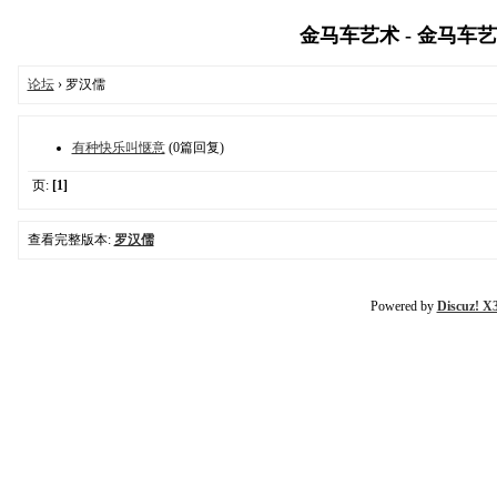
金马车艺术 - 金马车艺术网
论坛
› 罗汉儒
有种快乐叫惬意
(0篇回复)
页:
[1]
查看完整版本:
罗汉儒
Powered by
Discuz! X3