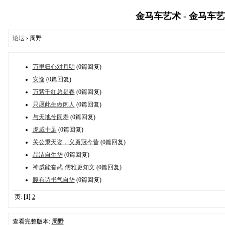
金马车艺术 - 金马车艺术网
论坛
› 周野
万里归心对月明
(0篇回复)
安逸
(0篇回复)
万紫千红总是春
(0篇回复)
只愿此生做闲人
(0篇回复)
与天地兮同寿
(0篇回复)
虎威十足
(0篇回复)
关公秉天姿，义勇冠今昔
(0篇回复)
品洁自生华
(0篇回复)
神威能奋武·儒雅更知文
(0篇回复)
腹有诗书气自华
(0篇回复)
页:
[1]
2
查看完整版本:
周野