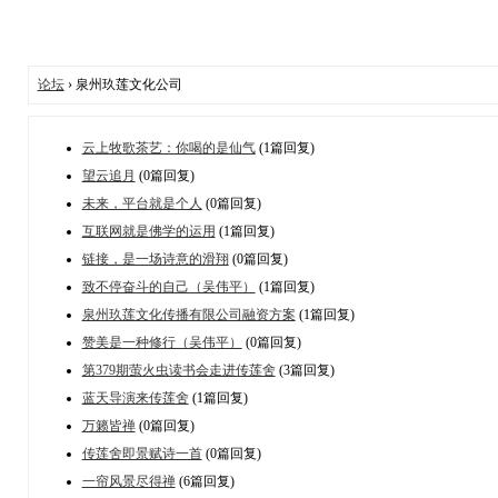
论坛
› 泉州玖莲文化公司
云上牧歌茶艺：你喝的是仙气
(1篇回复)
望云追月
(0篇回复)
未来，平台就是个人
(0篇回复)
互联网就是佛学的运用
(1篇回复)
链接，是一场诗意的滑翔
(0篇回复)
致不停奋斗的自己（吴伟平）
(1篇回复)
泉州玖莲文化传播有限公司融资方案
(1篇回复)
赞美是一种修行（吴伟平）
(0篇回复)
第379期萤火虫读书会走进传莲舍
(3篇回复)
蓝天导演来传莲舍
(1篇回复)
万籁皆禅
(0篇回复)
传莲舍即景赋诗一首
(0篇回复)
一帘风景尽得禅
(6篇回复)