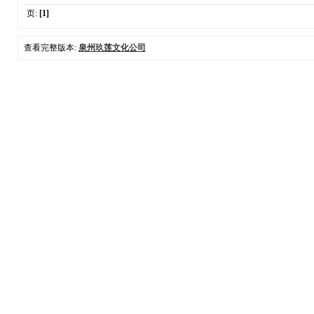
页:
[1]
查看完整版本:
泉州玖莲文化公司