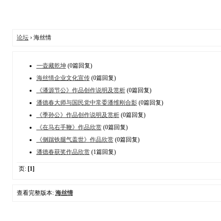
论坛
› 海丝情
一壶藏乾坤
(0篇回复)
海丝情企业文化宣传
(0篇回复)
《潘源节公》作品创作说明及赏析
(0篇回复)
潘德春大师与国民党中常委潘维刚合影
(0篇回复)
《季孙公》作品创作说明及赏析
(0篇回复)
《在马右手鞭》作品欣赏
(0篇回复)
《侧踹铁腿气盖世》作品欣赏
(0篇回复)
潘德春获奖作品欣赏
(1篇回复)
页:
[1]
查看完整版本:
海丝情